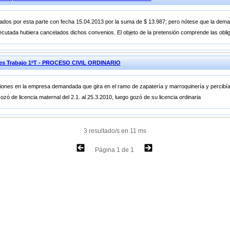
dos por esta parte con fecha 15.04.2013 por la suma de $ 13.987; pero nótese que la dem
ecutada hubiera cancelados dichos convenios. El objeto de la pretensión comprende las obli
ones Trabajo 1ºT - PROCESO CIVIL ORDINARIO
ciones en la empresa demandada que gira en el ramo de zapatería y marroquinería y percibí
ó de licencia maternal del 2.1. al 25.3.2010, luego gozó de su licencia ordinaria
3 resultado/s en 11 ms
Página 1 de 1