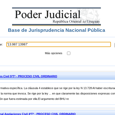
Base de Jurisprudencia Nacional Pública
ar:
Más opciones
nes Civil 5ºTº - PROCESO CIVIL ORDINARIO
rmativa específica. La cláusula 4 establece que se rige por la ley N 13.728 Al haber escritu
le la norma que invoca. Se rige por la ley ... en que claramente las disposiciones expresas co
nsión que fuera estimada por ella.El argumento del BHU re
unal Apelaciones Civil 4ºTº - PROCESO CIVIL ORDINARIO