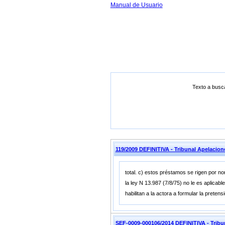
Manual de Usuario
Texto a busc
119/2009 DEFINITIVA - Tribunal Apelacio
total. c) estos préstamos se rigen por no
la ley N 13.987 (7/8/75) no le es aplicab
habilitan a la actora a formular la prete
SEF-0009-000106/2014 DEFINITIVA - Trib