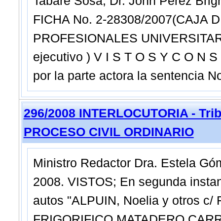
Tabaré Sosa, Dr. John Pérez Brig
FICHA No. 2-28308/2007(CAJA
PROFESIONALES UNIVERSITARI
ejecutivo ) V I S T O S Y C O N S 
por la parte actora la sentencia N
296/2008 INTERLOCUTORIA - Tribu
PROCESO CIVIL ORDINARIO
Ministro Redactor Dra. Estela G
2008. VISTOS; En segunda instanc
autos "ALPUIN, Noelia y otros
FRIGORIFICO MATADERO CARRASC