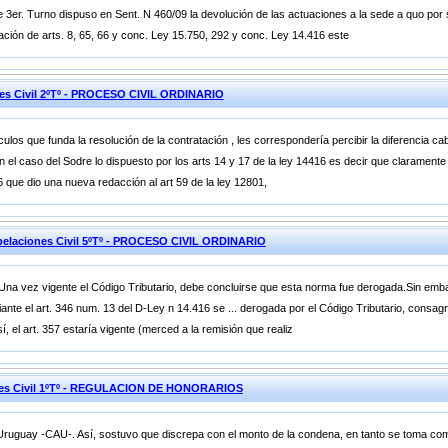
de 3er. Turno dispuso en Sent. N 460/09 la devolución de las actuaciones a la sede a quo por
cación de arts. 8, 65, 66 y conc. Ley 15.750, 292 y conc. Ley 14.416 este
nes Civil 2ºTº - PROCESO CIVIL ORDINARIO
ulos que funda la resolución de la contratación , les correspondería percibir la diferencia cab
el caso del Sodre lo dispuesto por los arts 14 y 17 de la ley 14416 es decir que claramente 
6 que dio una nueva redacción al art 59 de la ley 12801,
pelaciones Civil 5ºTº - PROCESO CIVIL ORDINARIO
na vez vigente el Código Tributario, debe concluirse que esta norma fue derogada.Sin embar
diante el art. 346 num. 13 del D-Ley n 14.416 se ... derogada por el Código Tributario, cons
í, el art. 357 estaría vigente (merced a la remisión que realiz
iones Civil 1ºTº - REGULACION DE HONORARIOS
 Uruguay -CAU-. Así, sostuvo que discrepa con el monto de la condena, en tanto se toma como