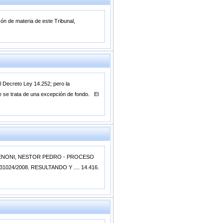
ón de materia de este Tribunal,
el Decreto Ley 14.252; pero la
que se trata de una excepción de fondo. El
IAS MENONI, NESTOR PEDRO - PROCESO
024/2008. RESULTANDO Y .... 14.416.