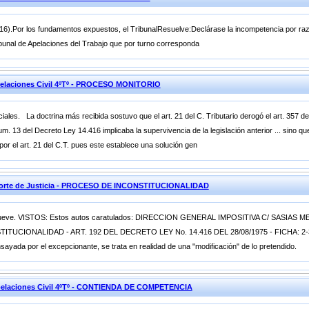
.416).Por los fundamentos expuestos, el TribunalResuelve:Declárase la incompetencia por raz
bunal de Apelaciones del Trabajo que por turno corresponda
elaciones Civil 4ºTº - PROCESO MONITORIO
ciales. La doctrina más recibida sostuvo que el art. 21 del C. Tributario derogó el art. 357 d
um. 13 del Decreto Ley 14.416 implicaba la supervivencia de la legislación anterior ... sino 
por el art. 21 del C.T. pues este establece una solución gen
orte de Justicia - PROCESO DE INCONSTITUCIONALIDAD
 mil nueve. VISTOS: Estos autos caratulados: DIRECCION GENERAL IMPOSITIVA C/ SAS
UCIONALIDAD - ART. 192 DEL DECRETO LEY No. 14.416 DEL 28/08/1975 - FICHA: 2-31
nsayada por el excepcionante, se trata en realidad de una "modificación" de lo pretendido.
pelaciones Civil 4ºTº - CONTIENDA DE COMPETENCIA