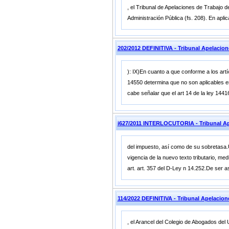
, el Tribunal de Apelaciones de Trabajo 
Administración Pública (fs. 208). En apli
202/2012 DEFINITIVA - Tribunal Apelacio
): IX)En cuanto a que conforme a los artíc
14550 determina que no son aplicables en 
cabe señalar que el art 14 de la ley 1441
i627/2011 INTERLOCUTORIA - Tribunal A
del impuesto, así como de su sobretasa.U
vigencia de la nuevo texto tributario, me
art. art. 357 del D-Ley n 14.252.De ser as
114/2022 DEFINITIVA - Tribunal Apelac
, el Arancel del Colegio de Abogados del