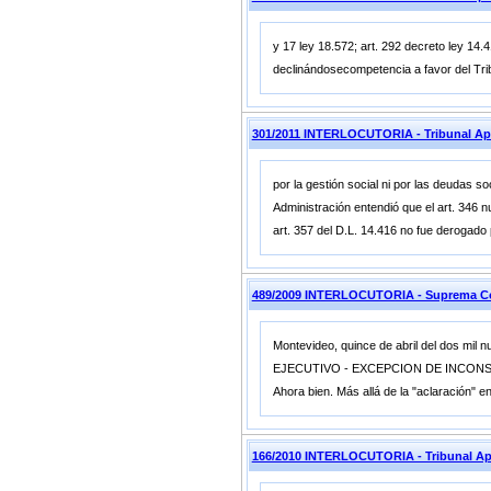
y 17 ley 18.572; art. 292 decreto ley 14
declinándosecompetencia a favor del Tri
301/2011 INTERLOCUTORIA - Tribunal Ap
por la gestión social ni por las deudas so
Administración entendió que el art. 346 n
art. 357 del D.L. 14.416 no fue derogado 
489/2009 INTERLOCUTORIA - Suprema C
Montevideo, quince de abril del dos
EJECUTIVO - EXCEPCION DE INCONSTIT
Ahora bien. Más allá de la "aclaración" e
166/2010 INTERLOCUTORIA - Tribunal A