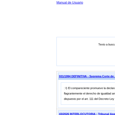
Manual de Usuario
Texto a busc
931/1994 DEFINITIVA - Suprema Corte 
: I) El compareciente promueve la declara
flagrantemente el derecho de igualdad an
dispuesto por el art. 111 del Decreto-Ley
43/2026 INTERLOCUTORIA - Tribunal Ape