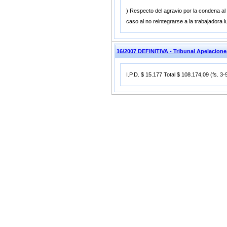
) Respecto del agravio por la condena al p
caso al no reintegrarse a la trabajadora
16/2007 DEFINITIVA - Tribunal Apelacio
I.P.D. $ 15.177 Total $ 108.174,09 (fs. 3-