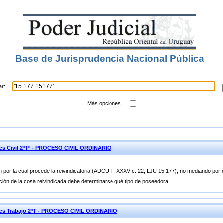
Base de Jurisprudencia Nacional Pública
ar:
Más opciones
nes Civil 2ºTº - PROCESO CIVIL ORDINARIO
 por la cual procede la reivindicatoria (ADCU T. XXXV c. 22, LJU 15.177), no mediando por ot
ción de la cosa reivindicada debe determinarse qué tipo de poseedora
ones Trabajo 2ºT - PROCESO CIVIL ORDINARIO