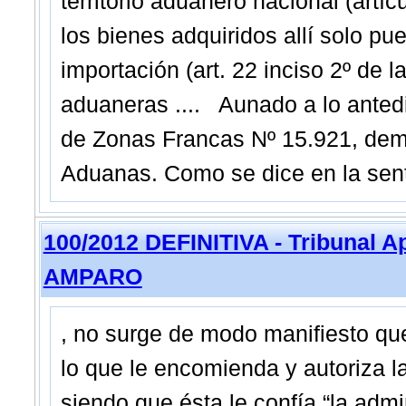
territorio aduanero nacional (artí
los bienes adquiridos allí solo p
importación (art. 22 inciso 2º de 
aduaneras .... Aunado a lo antedic
de Zonas Francas Nº 15.921, demu
Aduanas. Como se dice en la sen
100/2012 DEFINITIVA - Tribunal A
AMPARO
, no surge de modo manifiesto q
lo que le encomienda y autoriza la
siendo que ésta le confía “la admi