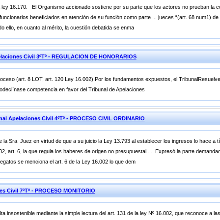
 la ley 16.170. El Organismo accionado sostiene por su parte que los actores no prueban la c
 funcionarios beneficiados en atención de su función como parte ... jueces “(art. 68 num1) de 
o ello, en cuanto al mérito, la cuestión debatida se enma
elaciones Civil 3ºTº - REGULACION DE HONORARIOS
roceso (art. 8 LOT, art. 120 Ley 16.002).Por los fundamentos expuestos, el TribunalResuelv
todeclínase competencia en favor del Tribunal de Apelaciones
unal Apelaciones Civil 4ºTº - PROCESO CIVIL ORDINARIO
 la Sra. Juez en virtud de que a su juicio la Ley 13.793 al establecer los ingresos lo hace a tí
2, art. 6, la que regula los haberes de origen no presupuestal .... Expresó la parte demanda
legatos se menciona el art. 6 de la Ley 16.002 lo que dem
ones Civil 7ºTº - PROCESO MONITORIO
ta insostenible mediante la simple lectura del art. 131 de la ley Nº 16.002, que reconoce a la