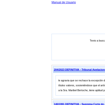
Manual de Usuario
Texto a busc
204/2023 DEFINITIVA - Tribunal Apelacion
le agravia que se rechace la excepción d
títulos valores, sosteniéndose que el art
a la Sra. Maribel Bertoche, tiene aptitud p
140/1991 DEFINITIVA - Suprema Corte 