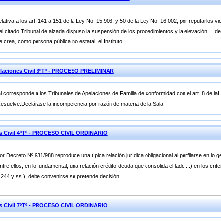
elativa a los art. 141 a 151 de la Ley No. 15.903, y 50 de la Ley No. 16.002, por reputarlos vio
e el citado Tribunal de alzada dispuso la suspensión de los procedimientos y la elevación ... 
e crea, como persona pública no estatal, el Instituto
laciones Civil 3ºTº - PROCESO PRELIMINAR
l corresponde a los Tribunales de Apelaciones de Familia de conformidad con el art. 8 de la
Resuelve:Declárase la incompetencia por razón de materia de la Sala
es Civil 4ºTº - PROCESO CIVIL ORDINARIO
or Decreto Nº 931/988 reproduce una típica relación jurídica obligacional al perfilarse en lo 
tre ellos, en lo fundamental, una relación crédito-deuda que consolida el lado ...) en los crit
. 244 y ss.), debe convenirse se pretende decisión
es Civil 7ºTº - PROCESO CIVIL ORDINARIO