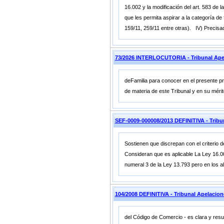
16.002 y la modificación del art. 583 de
que les permita aspirar a la categoría de
159/11, 259/11 entre otras). IV) Precisad
73/2026 INTERLOCUTORIA - Tribunal Ap
deFamilia para conocer en el presente p
de materia de este Tribunal y en su méri
SEF-0009-000008/2013 DEFINITIVA - Trib
Sostienen que discrepan con el criterio de
Consideran que es aplicable La Ley 16.00
numeral 3 de la Ley 13.793 pero en los a
104/2008 DEFINITIVA - Tribunal Apelaci
del Código de Comercio - es clara y resul