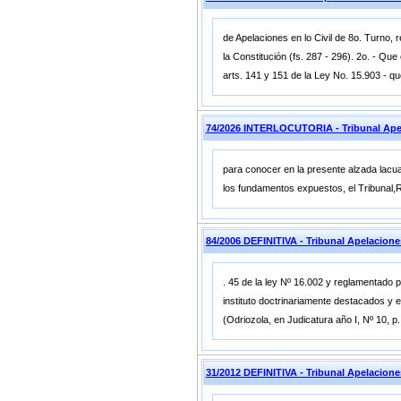
de Apelaciones en lo Civil de 8o. Turno, r
la Constitución (fs. 287 - 296). 2o. - Qu
arts. 141 y 151 de la Ley No. 15.903 - qu
74/2026 INTERLOCUTORIA - Tribunal Ape
para conocer en la presente alzada lacua
los fundamentos expuestos, el Tribunal,
84/2006 DEFINITIVA - Tribunal Apelacion
. 45 de la ley Nº 16.002 y reglamentado p
instituto doctrinariamente destacados y en
(Odriozola, en Judicatura año I, Nº 10, p
31/2012 DEFINITIVA - Tribunal Apelacion