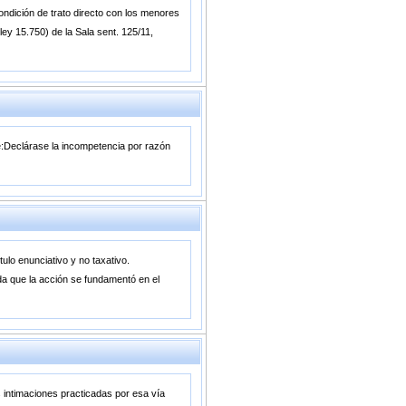
ondición de trato directo con los menores
ley 15.750) de la Sala sent. 125/11,
e:Declárase la incompetencia por razón
tulo enunciativo y no taxativo.
da que la acción se fundamentó en el
s intimaciones practicadas por esa vía