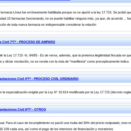
Farmacia Línea fue erróneamente habilitada porque no se ajustó a la ley 17.715. Se probó que
ciudad 15 farmacias funcionando, no se puede habilitar ninguna más, ya que, de acuerdo ... fue
ación de toda nueva farmacia es indispensable considerar la relación
nes Civil 7ºTº - PROCESO DE AMPARO
r la Ley 17.715 -fs. 84/85.- Es de verse, además, que la pretensa ilegitimidad fincada en qu
e y dictar resolución, no se revela con la nota de "manifiesta" como preceptivamente indica
Apelaciones Civil 4ºTº - PROCESO CIVIL ORDINARIO
 la especialización exigida por la Ley N° 16.614 modificada por la Ley 17.715 (decreto reglam
pelaciones Civil 6ºTº - OTROS
nual. Para el caso de incumplimiento se pactó una multa del 30% del precio estipulado, esto
S 109 cada una, así como el pago de los intereses de financiación y moratorios