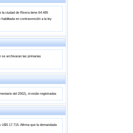
 la ciudad de Rivera tiene 64.485
 habilitada en contravención a la ley
e se archivaran las primarias
entario del 2002), ni están registradas
 es U$S 17.715. Afirma que la demandada