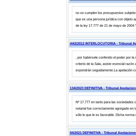
no se cumplen los presupuestos subjetivos
que es una persona jurídica con objeto agr
de la ley 17.777 de 21 de mayo de 2004.”
i442/2012 INTERLOCUTORIA - Tribunal A
, por habérsele conferido el poder por la
criterio de la Sala, asiste esencial raz
expondrán seguidamente.La apelación con
134/2023 DEFINITIVA - Tribunal Apelacio
Nº 17.777 en tanto para las sociedades con
notarial fue correctamente agregado en ta
sólo lo que le es favorable. Dicha norma
94/2021 DEFINITIVA - Tribunal Apelacion