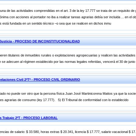
una de las actividades comprendidas en el art. 3 de la ley 17.777 se trata de un requisito de
ima con acciones al portador no iba a realizar tareas agrarias debía ser incluida ... en el ob
les está fundada en un sentido técnico –o sea que se realicen en dichos inmu
de Justicia - PROCESO DE INCONSTITUCIONALIDAD
eren titulares de inmuebles rurales o explotaciones agropecuarias y realicen las actividades r
se adecuen al régimen establecido por las normas legales referidas, vencerá el 30 de junio
elaciones Civil 2ºTº - PROCESO CIVIL ORDINARIO
do no puede ser otro que la persona física Juan José Martinicorena Mattos ya que la soci
es agrarias de consumo (ley 17.777). 5) El Tribunal de conformidad con lo establecido
ones Trabajo 2ºT - PROCESO LABORAL
rencias de salario: $ 33.580, horas extras $ 20.341, licencia $ 17.777, salario vacacional $ 17