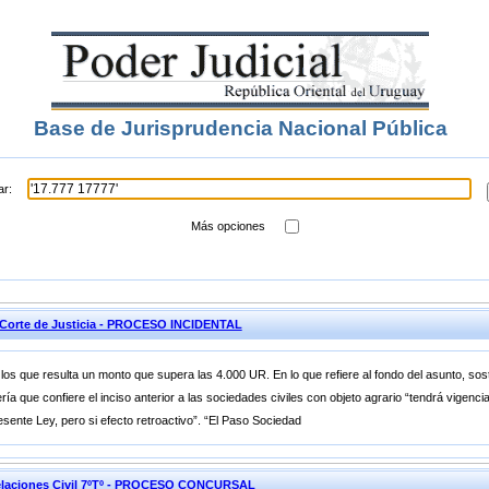
Base de Jurisprudencia Nacional Pública
ar:
Más opciones
Corte de Justicia - PROCESO INCIDENTAL
 que resulta un monto que supera las 4.000 UR. En lo que refiere al fondo del asunto, sostie
a que confiere el inciso anterior a las sociedades civiles con objeto agrario “tendrá vigenc
resente Ley, pero si efecto retroactivo”. “El Paso Sociedad
elaciones Civil 7ºTº - PROCESO CONCURSAL