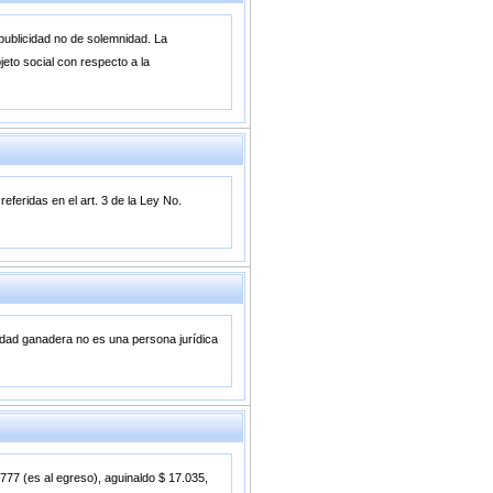
 publicidad no de solemnidad. La
jeto social con respecto a la
eferidas en el art. 3 de la Ley No.
edad ganadera no es una persona jurídica
.777 (es al egreso), aguinaldo $ 17.035,