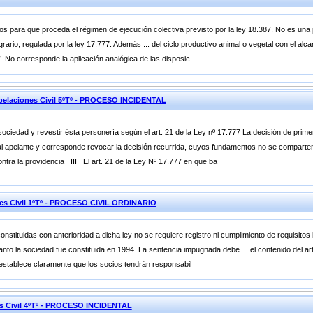
 para que proceda el régimen de ejecución colectiva previsto por la ley 18.387. No es una pe
ario, regulada por la ley 17.777. Además ... del ciclo productivo animal o vegetal con el alcan
. No corresponde la aplicación analógica de las disposic
pelaciones Civil 5ºTº - PROCESO INCIDENTAL
 sociedad y revestir ésta personería según el art. 21 de la Ley nº 17.777 La decisión de pri
ón al apelante y corresponde revocar la decisión recurrida, cuyos fundamentos no se comparte
tra la providencia III El art. 21 de la Ley Nº 17.777 en que ba
nes Civil 1ºTº - PROCESO CIVIL ORDINARIO
stituidas con anterioridad a dicha ley no se requiere registro ni cumplimiento de requisitos le
nto la sociedad fue constituida en 1994. La sentencia impugnada debe ... el contenido del ar
 establece claramente que los socios tendrán responsabil
es Civil 4ºTº - PROCESO INCIDENTAL