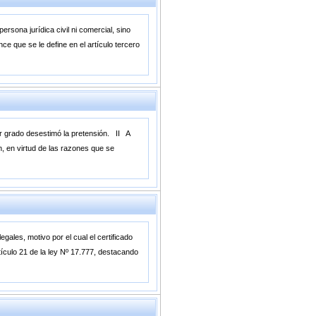
rsona jurídica civil ni comercial, sino
ce que se le define en el artículo tercero
mer grado desestimó la pretensión. II A
n, en virtud de las razones que se
gales, motivo por el cual el certificado
tículo 21 de la ley Nº 17.777, destacando