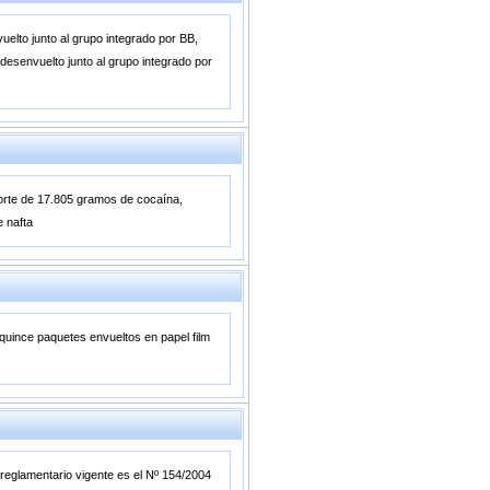
uelto junto al grupo integrado por BB,
esenvuelto junto al grupo integrado por
sporte de 17.805 gramos de cocaína,
e nafta
quince paquetes envueltos en papel film
o reglamentario vigente es el Nº 154/2004