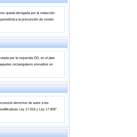
iores queda derogada por la redacción
a periodística la presunción de cesión
cutada por la requerida DD, en el plan
paquetes rectangulares envueltos en
reconoció derechos de autor a los
 modificativas Ley 17.616 y Ley 17.805”.