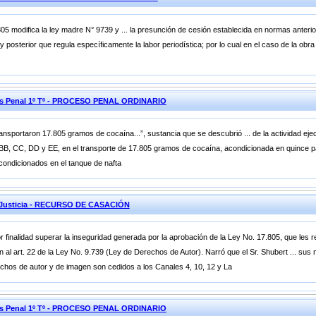
.805 modifica la ley madre N° 9739 y ... la presunción de cesión establecida en normas anter
ey posterior que regula específicamente la labor periodística; por lo cual en el caso de la obr
ones Penal 1º Tº - PROCESO PENAL ORDINARIO
ransportaron 17.805 gramos de cocaína...”, sustancia que se descubrió ... de la actividad eje
r BB, CC, DD y EE, en el transporte de 17.805 gramos de cocaína, acondicionada en quince 
 acondicionados en el tanque de nafta
e Justicia - RECURSO DE CASACIÓN
r finalidad superar la inseguridad generada por la aprobación de la Ley No. 17.805, que les 
n al art. 22 de la Ley No. 9.739 (Ley de Derechos de Autor). Narró que el Sr. Shubert ... sus
chos de autor y de imagen son cedidos a los Canales 4, 10, 12 y La
ones Penal 1º Tº - PROCESO PENAL ORDINARIO