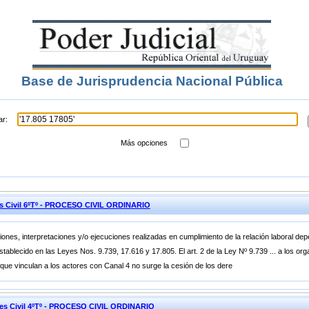
Base de Jurisprudencia Nacional Pública
ar:
Más opciones
es Civil 6ºTº - PROCESO CIVIL ORDINARIO
iones, interpretaciones y/o ejecuciones realizadas en cumplimiento de la relación laboral de
stablecido en las Leyes Nos. 9.739, 17.616 y 17.805. El art. 2 de la Ley Nº 9.739 ... a los 
que vinculan a los actores con Canal 4 no surge la cesión de los dere
nes Civil 4ºTº - PROCESO CIVIL ORDINARIO