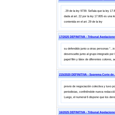
. 29 de la ley 9739. Señala que la ley 17
dada al art. 22 por la ley 17.805 es una l
contenida en el art. 29 de la ley
17/2025 DEFINITIVA - Tribunal Apelaci
su defendido junto a otras personas “...t
desenvuelto junto al grupo integrado po
papel film y látex de diferentes colores,
215/2020 DEFINITIVA - Suprema Corte d
previo de negociación colectiva y tuvo po
periodistas, confiriéndole nueva redacció
Luego, el numeral 6 dispone que los dere
16/2025 DEFINITIVA - Tribunal Apelaci