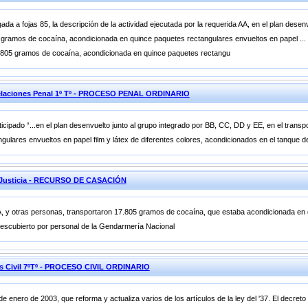
ada a fojas 85, la descripción de la actividad ejecutada por la requerida AA, en el plan desenv
gramos de cocaína, acondicionada en quince paquetes rectangulares envueltos en papel ... d
7.805 gramos de cocaína, acondicionada en quince paquetes rectangu
elaciones Penal 1º Tº - PROCESO PENAL ORDINARIO
ticipado “...en el plan desenvuelto junto al grupo integrado por BB, CC, DD y EE, en el tran
ulares envueltos en papel film y látex de diferentes colores, acondicionados en el tanque d
e Justicia - RECURSO DE CASACIÓN
AA, y otras personas, transportaron 17.805 gramos de cocaína, que estaba acondicionada en 
e descubierto por personal de la Gendarmería Nacional
es Civil 7ºTº - PROCESO CIVIL ORDINARIO
 de enero de 2003, que reforma y actualiza varios de los artículos de la ley del '37. El decret