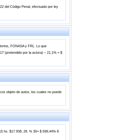
22 del Código Penal, efectuado por ley
latorios, FONASA y FRL. Lo que
7 (pretendido por la actora) – 21,1% = $
acos objeto de autos, los cuales no puede
615 hs. $17.938, 28. % 30= $ 599,44% 8