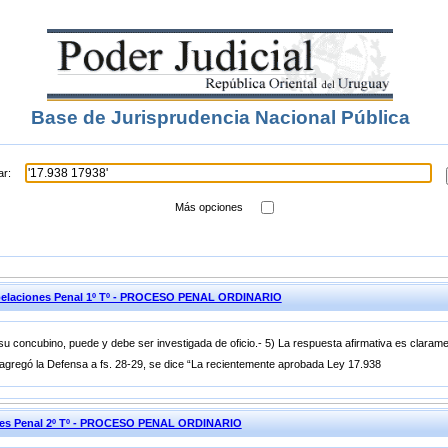
Base de Jurisprudencia Nacional Pública
ar:
Más opciones
pelaciones Penal 1º Tº - PROCESO PENAL ORDINARIO
 su concubino, puede y debe ser investigada de oficio.- 5) La respuesta afirmativa es clarame
gregó la Defensa a fs. 28-29, se dice “La recientemente aprobada Ley 17.938
iones Penal 2º Tº - PROCESO PENAL ORDINARIO