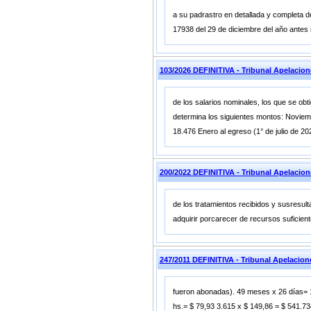
a su padrastro en detallada y completa d
17938 del 29 de diciembre del año antes i
103/2026 DEFINITIVA - Tribunal Apelac
de los salarios nominales, los que se o
determina los siguientes montos: Noviemb
18.476 Enero al egreso (1° de julio de 2
200/2022 DEFINITIVA - Tribunal Apelaci
de los tratamientos recibidos y susresul
adquirir porcarecer de recursos suficient
247/2011 DEFINITIVA - Tribunal Apelaci
fueron abonadas). 49 meses x 26 días= 1.
hs.= $ 79,93 3.615 x $ 149,86 = $ 541.73