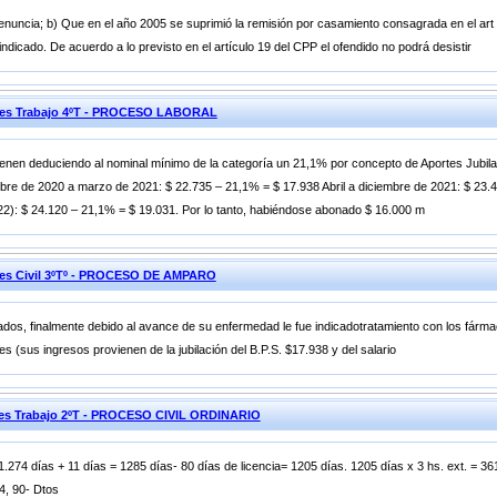
enuncia; b) Que en el año 2005 se suprimió la remisión por casamiento consagrada en el art 
ndicado. De acuerdo a lo previsto en el artículo 19 del CPP el ofendido no podrá desistir
iones Trabajo 4ºT - PROCESO LABORAL
btienen deduciendo al nominal mínimo de la categoría un 21,1% por concepto de Aportes Jubi
re de 2020 a marzo de 2021: $ 22.735 – 21,1% = $ 17.938 Abril a diciembre de 2021: $ 23.41
022): $ 24.120 – 21,1% = $ 19.031. Por lo tanto, habiéndose abonado $ 16.000 m
ones Civil 3ºTº - PROCESO DE AMPARO
tados, finalmente debido al avance de su enfermedad le fue indicadotratamiento con los fárm
es (sus ingresos provienen de la jubilación del B.P.S. $17.938 y del salario
ones Trabajo 2ºT - PROCESO CIVIL ORDINARIO
274 días + 11 días = 1285 días- 80 días de licencia= 1205 días. 1205 días x 3 hs. ext. = 3
4, 90- Dtos