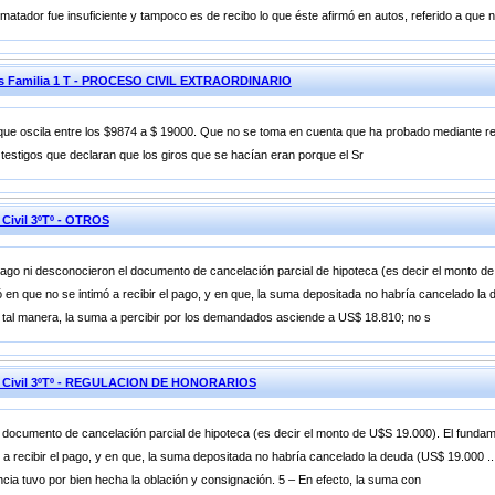
ematador fue insuficiente y tampoco es de recibo lo que éste afirmó en autos, referido a que 
nes Familia 1 T - PROCESO CIVIL EXTRAORDINARIO
 que oscila entre los $9874 a $ 19000. Que no se toma en cuenta que ha probado mediante re
testigos que declaran que los giros que se hacían eran porque el Sr
 Civil 3ºTº - OTROS
pago ni desconocieron el documento de cancelación parcial de hipoteca (es decir el monto d
 en que no se intimó a recibir el pago, y en que, la suma depositada no habría cancelado la
 tal manera, la suma a percibir por los demandados asciende a US$ 18.810; no s
nes Civil 3ºTº - REGULACION DE HONORARIOS
 documento de cancelación parcial de hipoteca (es decir el monto de U$S 19.000). El fundam
 a recibir el pago, y en que, la suma depositada no habría cancelado la deuda (US$ 19.000 ..
ncia tuvo por bien hecha la oblación y consignación. 5 – En efecto, la suma con