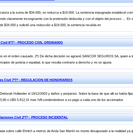
 alcanza a la suma de $34.000, se reduzca a $19.000. La sentencia impugnada estableció com
endo claramente incongruente con la pretensión deducida y con el objeto del proceso .... En o
 de $34.000 y solicitó una reducción a $19.000, la sentencia recaída en
s Civil 6ºTº - PROCESO CIVIL ORDINARIO
tos en el orden causado. 2º) De dicha decisión se agravió SANCOR SEGUROS SA, quien a tr
ipios de justicia o equidad, lo que resulta contrario a derecho y no se ajusta
iones Civil 7ºTº - REGULACION DE HONORARIOS
 Deborah Hollander el 19/12/2003 y daños y perjuicios. Sobre la base de que alli se había fi
33,90 o U$S 5.812,31 mas IVA condenándose a su pago a cada uno de los accionados
laciones Civil 2ºTº - PROCESO INCIDENTAL
da sobre calle Ehrlich a metros de Avda San Martín es monto desajustado a la realidad ya 