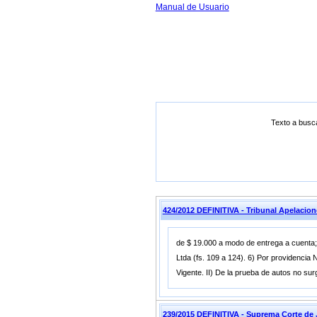
Manual de Usuario
Texto a busc
424/2012 DEFINITIVA - Tribunal Apelac
de $ 19.000 a modo de entrega a cuenta; 
Ltda (fs. 109 a 124). 6) Por providencia 
Vigente. II) De la prueba de autos no sur
239/2015 DEFINITIVA - Suprema Corte d