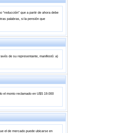
o “reducción” que a partir de ahora debe
tras palabras, si la pensión que
avés de su representante, manifestó: a)
jado el monto reclamado en U$S 19.000
que el de mercado puede ubicarse en