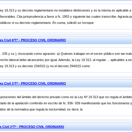
ey 19.313 y su decreto reglamentario no establece distinciones y es la misma es aplicable a 
avorables. Cita jurisprudencia a favor a fs. 1953 y siguiente las cuales transcribe. Agravia 
públicos ni su decreto reglamentario. En suma, solicitó se revoque
nes Civil 6ºTº - PROCESO CIVIL ORDINARIO
. 235 y ss.), invocando como agravios: a) Quienes trabajan en el sector público son tan trab
erecho laboral debe alcanzarlos por igual. Además, la Ley 19.313, al regular ... aplicables a 
 Ley 19.313 y su decreto 234/015 (y no el decreto 294/015 como
nes Civil 1ºTº - PROCESO CIVIL ORDINARIO
disposiciones del ámbito del derecho privado como es la Ley Nº 19.313 que no regula el ámbito
slado de la apelación conferido en escrito de fs. 936- 939 manifestando que los funcionarios p
dos de la normativa que regula la nocturnidad, es decir, la
es Civil 1ºTº - PROCESO CIVIL ORDINARIO