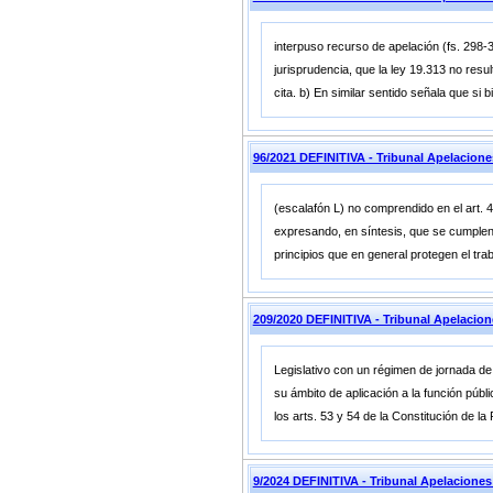
interpuso recurso de apelación (fs. 298-
jurisprudencia, que la ley 19.313 no resu
cita. b) En similar sentido señala que si 
96/2021 DEFINITIVA - Tribunal Apelacion
(escalafón L) no comprendido en el art. 4
expresando, en síntesis, que se cumplen l
principios que en general protegen el tra
209/2020 DEFINITIVA - Tribunal Apelacio
Legislativo con un régimen de jornada de 
su ámbito de aplicación a la función púb
los arts. 53 y 54 de la Constitución de l
9/2024 DEFINITIVA - Tribunal Apelacione