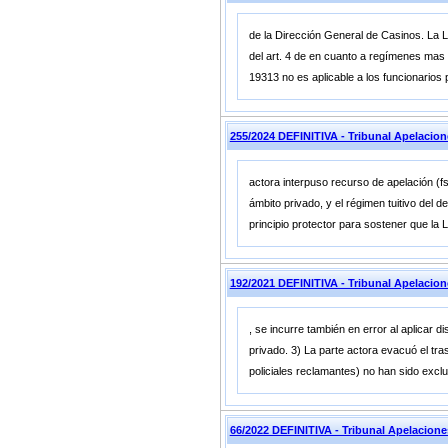
de la Dirección General de Casinos. La L
del art. 4 de en cuanto a regímenes mas f
19313 no es aplicable a los funcionarios 
255/2024 DEFINITIVA - Tribunal Apelacio
actora interpuso recurso de apelación (fs
ámbito privado, y el régimen tuitivo del d
principio protector para sostener que la
192/2021 DEFINITIVA - Tribunal Apelacio
, se incurre también en error al aplicar 
privado. 3) La parte actora evacuó el tra
policiales reclamantes) no han sido exclui
66/2022 DEFINITIVA - Tribunal Apelacion