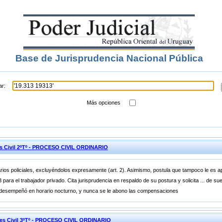
Base de Jurisprudencia Nacional Pública
ar:
Más opciones
es Civil 2ºTº - PROCESO CIVIL ORDINARIO
narios policiales, excluyéndolos expresamente (art. 2). Asimismo, postula que tampoco le es ap
 para el trabajador privado. Cita jurisprudencia en respaldo de su postura y solicita ... de s
e desempeñó en horario nocturno, y nunca se le abono las compensaciones
nes Civil 3ºTº - PROCESO CIVIL ORDINARIO