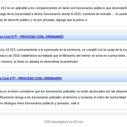
.313 no es aplicable a los comparecientes en tanto son funcionarios públicos que desempeña
 el pago de la nocturnidad a dichos funcionarios desde el 2015, momento de entrada ... se pue
mas de derecho público y no por privadas. Agregó que la prima cr
nes Civil 5ºTº - PROCESO CIVIL ORDINARIO
 la Ley 19.313; contrariamente a lo expresado en la sentencia, se cumplió con la carga de la s
 marzo de 2019, habiéndose acreditado que el Ministerio del Interior no toma en cuenta todos .
s mismos; la Sede es atinada en desestimar la pretensión
es Civil 1ºTº - PROCESO CIVIL ORDINARIO
que es erróneo considerar que los funcionarios policiales no están alcanzados por las dispos
icamente otorga a los funcionarios policiales el derecho a reclamar el cobro de nocturnidad ...
no distingue entre funcionarios públicos y privados, vale d
239 resultado/s en 63 ms