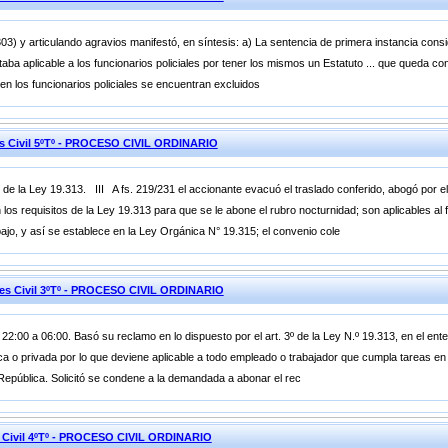
303) y articulando agravios manifestó, en síntesis: a) La sentencia de primera instancia con
ltaba aplicable a los funcionarios policiales por tener los mismos un Estatuto ... que queda co
bien los funcionarios policiales se encuentran excluidos
es Civil 5ºTº - PROCESO CIVIL ORDINARIO
 de la Ley 19.313. III A fs. 219/231 el accionante evacuó el traslado conferido, abogó por el
os requisitos de la Ley 19.313 para que se le abone el rubro nocturnidad; son aplicables al f
bajo, y así se establece en la Ley Orgánica N° 19.315; el convenio cole
nes Civil 3ºTº - PROCESO CIVIL ORDINARIO
22:00 a 06:00. Basó su reclamo en lo dispuesto por el art. 3º de la Ley N.º 19.313, en el en
lica o privada por lo que deviene aplicable a todo empleado o trabajador que cumpla tareas e
a República. Solicitó se condene a la demandada a abonar el rec
s Civil 4ºTº - PROCESO CIVIL ORDINARIO