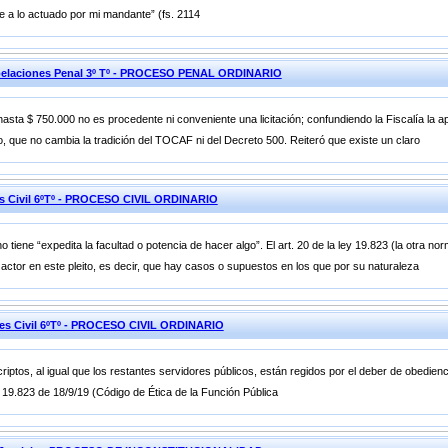
e a lo actuado por mi mandante” (fs. 2114
pelaciones Penal 3º Tº - PROCESO PENAL ORDINARIO
a $ 750.000 no es procedente ni conveniente una licitación; confundiendo la Fiscalía la apli
, que no cambia la tradición del TOCAF ni del Decreto 500. Reiteró que existe un claro
es Civil 6ºTº - PROCESO CIVIL ORDINARIO
o tiene “expedita la facultad o potencia de hacer algo”. El art. 20 de la ley 19.823 (la otra no
actor en este pleito, es decir, que hay casos o supuestos en los que por su naturaleza
nes Civil 6ºTº - PROCESO CIVIL ORDINARIO
ptos, al igual que los restantes servidores públicos, están regidos por el deber de obedienci
ley 19.823 de 18/9/19 (Código de Ética de la Función Pública