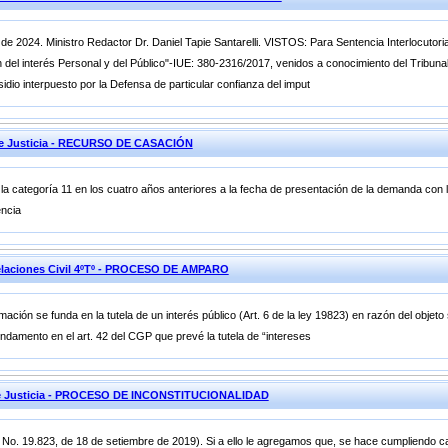
 de 2024. Ministro Redactor Dr. Daniel Tapie Santarelli. VISTOS: Para Sentencia Interlocutor
n del interés Personal y del Público"-IUE: 380-2316/2017, venidos a conocimiento del Tribuna
idio interpuesto por la Defensa de particular confianza del imput
 de Justicia - RECURSO DE CASACIÓN
y la categoría 11 en los cuatro años anteriores a la fecha de presentación de la demanda con l
encia
laciones Civil 4ºTº - PROCESO DE AMPARO
ción se funda en la tutela de un interés público (Art. 6 de la ley 19823) en razón del objeto 
ndamento en el art. 42 del CGP que prevé la tutela de “intereses
 de Justicia - PROCESO DE INCONSTITUCIONALIDAD
y No. 19.823, de 18 de setiembre de 2019). Si a ello le agregamos que, se hace cumpliendo