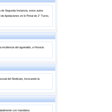
ia de Segunda Instancia, estos autos
l de Apelaciones en lo Penal de 2° Turno,
a incidencia del aguinaldo, a Horacio
social del Sindicato, invocando la
 cabalmente con mandatos