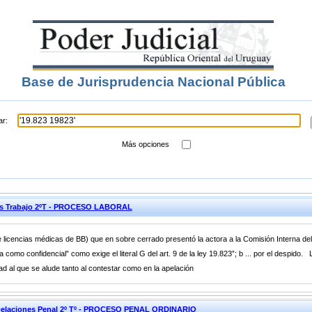
Base de Jurisprudencia Nacional Pública
ar:
Más opciones
ones Trabajo 2ºT - PROCESO LABORAL
e licencias médicas de BB) que en sobre cerrado presentó la actora a la Comisión Interna del
 como confidencial” como exige el literal G del art. 9 de la ley 19.823”; b ... por el despido.
dad al que se alude tanto al contestar como en la apelación
pelaciones Penal 2º Tº - PROCESO PENAL ORDINARIO